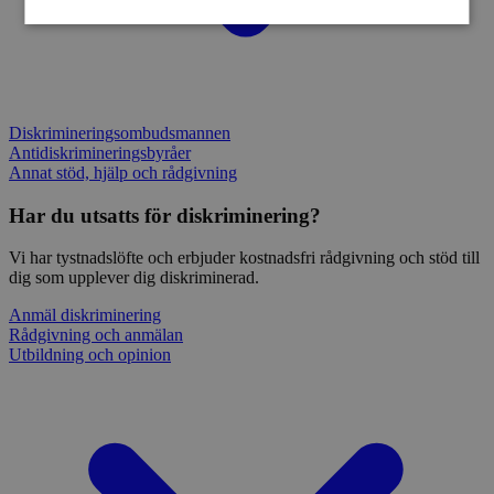
Strikt nödvändigt
Prestanda
Inriktning
Funktioner
Diskrimineringsombudsmannen
Strikt nödvändiga kakor tillåter
Antidiskrimineringsbyråer
kärnwebbplatsfunktioner som användarinloggning
Annat stöd, hjälp och rådgivning
och kontohantering. Webbplatsen kan inte
användas ordentligt utan strikt nödvändiga cookies.
Har du utsatts för diskriminering?
Namn
Leverantör
/
Domän
Utgång
B
Vi har tystnadslöfte och erbjuder kostnadsfri rådgivning och stöd till
CookieScriptConsent
1
D
CookieScript
månad
C
dalarna.rattighetscentrum.se
dig som upplever dig diskriminerad.
t
i
Anmäl diskriminering
b
Rådgivning och anmälan
n
S
Utbildning och opinion
f
ep201
30
D
Wufoo
minuter
W
.wufoo.com
b
w
f
w