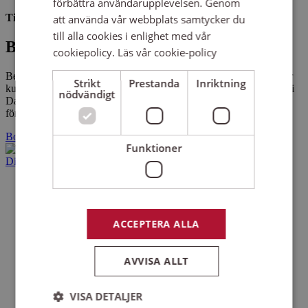
förbättra användarupplevelsen. Genom
Tidsåtgång:
2-3 timmar
att använda vår webbplats samtycker du
till alla cookies i enlighet med vår
Boka utbildningen
cookiepolicy.
Läs vår cookie-policy
Berätta vilken typ av utbildningspaket ni vill ha, och vad ni har för
Strikt
Prestanda
Inriktning
kunskaper sedan tidigare. Utbildningarna genomförs i första hand i
nödvändigt
Dalarna, men vi kan såklart se över möjligheterna ifall ni önskar
föreläsningar och workshops även utanför länet.
Boka nu
Funktioner
Diskriminering
ACCEPTERA ALLA
AVVISA ALLT
VISA DETALJER