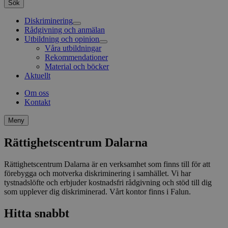
Sök
_pk_ses.32.ca46
dalarna.rattighetscentrum.se
30
__Secure-ROLLOUT_TOKEN
.youtube.com
6
Regist
minuter
månader
ID för 
Diskriminering
statist
Rådgivning och anmälan
Diskrimineringsombudsmannen
videor
som a
Utbildning och opinion
Antidiskrimineringsbyråer
sett.
Annat stöd, hjälp och rådgivning
Våra utbildningar
Rekommendationer
VISITOR_PRIVACY_METADATA
6
Denna
YouTube
Material och böcker
månader
använd
.youtube.com
använ
Aktuellt
samty
sekret
Om oss
intera
Kontakt
webbp
regist
om be
Meny
samty
sekret
inställ
Rättighetscentrum Dalarna
säkers
prefer
framti
Rättighetscentrum Dalarna är en verksamhet som finns till för att
förebygga och motverka diskriminering i samhället. Vi har
VISITOR_INFO1_LIVE
6
Denna 
Google LLC
månader
av You
.youtube.com
tystnadslöfte och erbjuder kostnadsfri rådgivning och stöd till dig
hålla 
som upplever dig diskriminerad. Vårt kontor finns i Falun.
använd
för Yo
mtm_cookie_consent
dalarna.rattighetscentrum.se
1 år 1
inbäd
Hitta snabbt
månad
webbp
också
f