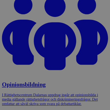
Opinionsbildning
I Rättighetscentrum Dalarnas uppdrag ingår att opinionsbilda i
media gällande rättighetsfrågor och diskrimineringsfrågor. Det
omfattar att såväl skriva som svara på debattartiklar.