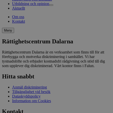
Utbildning och opinion
Antidiskrimineringsbyråer
Aktuellt
Annat stöd, hjälp och rådgivning
Våra utbildningar
Rekommendationer
Om oss
Material och böcker
Kontakt
Meny
Rättighetscentrum Dalarna
Rättighetscentrum Dalarna är en verksamhet som finns till för att
förebygga och motverka diskriminering i samhället. Vi har
tystnadslöfte och erbjuder kostnadsfri rådgivning och stöd till dig
som upplever dig diskriminerad. Vårt kontor finns i Falun.
Hitta snabbt
Anmäl diskriminering
Tillgänglighet vid besök
Dataskyddspolicy
Information om Cookies
Kontakt