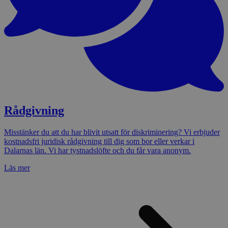
Rådgivning
Misstänker du att du har blivit utsatt för diskriminering? Vi erbjuder
kostnadsfri juridisk rådgivning till dig som bor eller verkar i
Dalarnas län. Vi har tystnadslöfte och du får vara anonym.
Läs mer