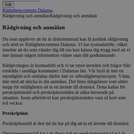
Sök
Rättighetscentrum Dalarna
Rådgivning och anmälan
Rådgivning och anmälan
Rådgivning och anmälan
Du som upplever att du är diskriminerad kan få juridisk rådgivning
och stöd av Rättighetscentrum Dalarna. Vi har tystnadslöfte, vilket
innebär att du som vänder dig till oss kan känna dig trygg med att vi
inte lämnar någon information vidare utan ditt godkännande.
Rådgivningen är kostnadsfri och vi tar emot ärenden och frågor från
enskilda i samtliga kommuner i Dalarnas län. Vår byrå är inte en
myndighet och omfattas därför inte av offentlighetsprincipen. Vänta
inte med att skicka in din anmälan. Det finns tidsgränser som sätter
stopp för möjligheten att ta ett ärende till domstol. Detta kallas för
preskriptionstid och preskriptionstiden är olika beroende på
situation. Inom arbetslivet kan preskriptionstiden vara så kort som
två veckor.
Preskription
Preskriptionstid är den tid du har på dig att ta ett ärende till domstol.
Diskrimineringsfall har i de flesta fall en preskriptionstid på två år.