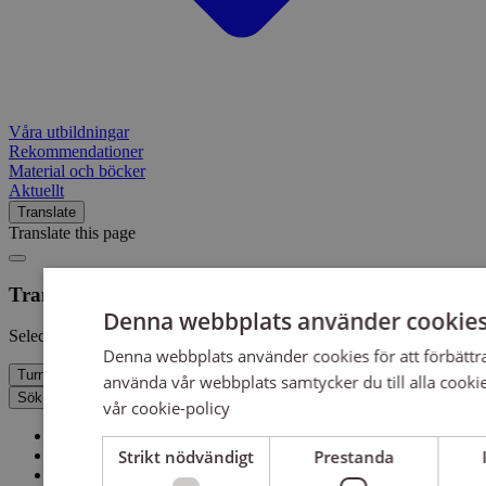
Våra utbildningar
Rekommendationer
Material och böcker
Aktuellt
Translate
Translate this page
Translate this site
Denna webbplats använder cookie
Select your language in the dropdown menu below
Denna webbplats använder cookies för att förbätt
Turn off translation
använda vår webbplats samtycker du till alla cooki
Sök
vår cookie-policy
Diskriminering
Strikt nödvändigt
Prestanda
Rådgivning och anmälan
Diskrimineringsombudsmannen
Utbildning och opinion
Antidiskrimineringsbyråer