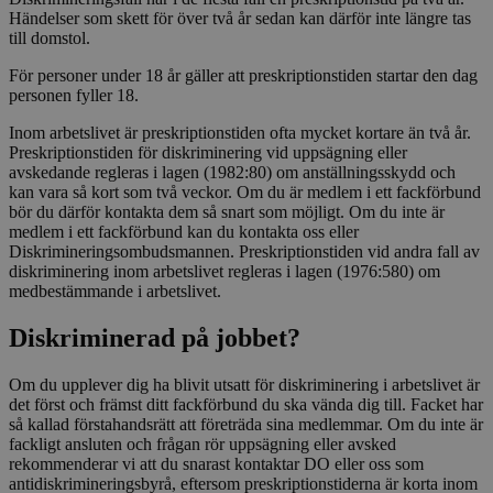
Händelser som skett för över två år sedan kan därför inte längre tas
till domstol.
För personer under 18 år gäller att preskriptionstiden startar den dag
personen fyller 18.
Inom arbetslivet är preskriptionstiden ofta mycket kortare än två år.
Preskriptionstiden för diskriminering vid uppsägning eller
avskedande regleras i lagen (1982:80) om anställningsskydd och
kan vara så kort som två veckor. Om du är medlem i ett fackförbund
bör du därför kontakta dem så snart som möjligt. Om du inte är
medlem i ett fackförbund kan du kontakta oss eller
Diskrimineringsombudsmannen. Preskriptionstiden vid andra fall av
diskriminering inom arbetslivet regleras i lagen (1976:580) om
medbestämmande i arbetslivet.
Diskriminerad på jobbet?
Om du upplever dig ha blivit utsatt för diskriminering i arbetslivet är
det först och främst ditt fackförbund du ska vända dig till. Facket har
så kallad förstahandsrätt att företräda sina medlemmar. Om du inte är
fackligt ansluten och frågan rör uppsägning eller avsked
rekommenderar vi att du snarast kontaktar DO eller oss som
antidiskrimineringsbyrå, eftersom preskriptionstiderna är korta inom