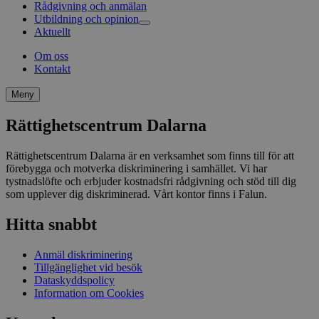
Rådgivning och anmälan
Diskrimineringsombudsmannen
Utbildning och opinion
Antidiskrimineringsbyråer
Aktuellt
Annat stöd, hjälp och rådgivning
Våra utbildningar
Rekommendationer
Om oss
Material och böcker
Kontakt
Meny
Rättighetscentrum Dalarna
Rättighetscentrum Dalarna är en verksamhet som finns till för att
förebygga och motverka diskriminering i samhället. Vi har
tystnadslöfte och erbjuder kostnadsfri rådgivning och stöd till dig
som upplever dig diskriminerad. Vårt kontor finns i Falun.
Hitta snabbt
Anmäl diskriminering
Tillgänglighet vid besök
Dataskyddspolicy
Information om Cookies